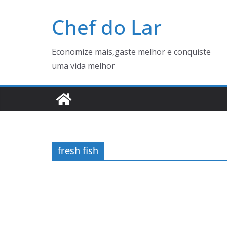
Pular
Chef do Lar
para
o
conteúdo
Economize mais,gaste melhor e conquiste
uma vida melhor
fresh fish