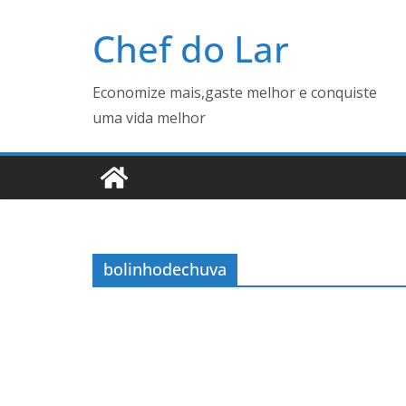
Pular
Chef do Lar
para
o
conteúdo
Economize mais,gaste melhor e conquiste
uma vida melhor
bolinhodechuva