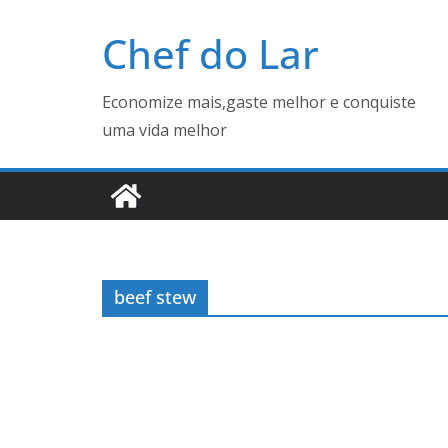
Pular
Chef do Lar
para
o
conteúdo
Economize mais,gaste melhor e conquiste
uma vida melhor
beef stew