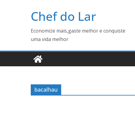
Pular
Chef do Lar
para
o
conteúdo
Economize mais,gaste melhor e conquiste
uma vida melhor
bacalhau